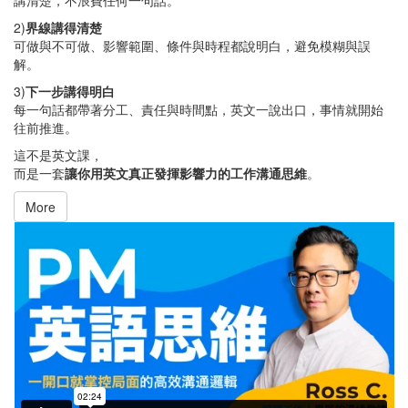
2)
界線講得清楚
可做與不可做、影響範圍、條件與時程都說明白，避免模糊與誤
解。
3)
下一步講得明白
每一句話都帶著分工、責任與時間點，英文一說出口，事情就開始
往前推進。
這不是英文課，
而是一套
讓你用英文真正發揮影響力的工作溝通思維
。
More
PM 英語思維
from
Eisland
on
Vimeo
.